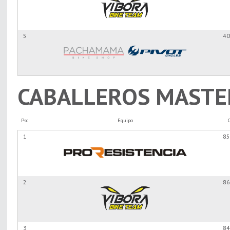
5
40
CABALLEROS MASTE
Psc
Equipo
1
85
2
86
3
84