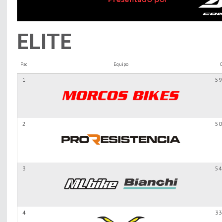
ELITE
Psc
Equipo
1
59
2
50
3
54
4
33