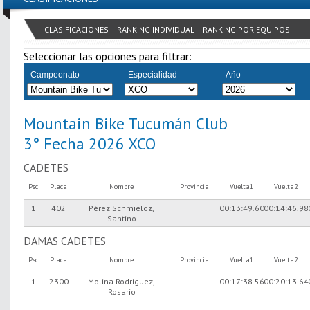
CLASIFICACIONES
RANKING INDIVIDUAL
RANKING POR EQUIPOS
Seleccionar las opciones para filtrar:
Campeonato
Especialidad
Año
Mountain Bike Tucumán Club
3° Fecha 2026 XCO
CADETES
Psc
Placa
Nombre
Provincia
Vuelta1
Vuelta2
1
402
Pérez Schmieloz,
00:13:49.60
00:14:46.98
Santino
DAMAS CADETES
Psc
Placa
Nombre
Provincia
Vuelta1
Vuelta2
1
2300
Molina Rodriguez,
00:17:38.56
00:20:13.64
Rosario