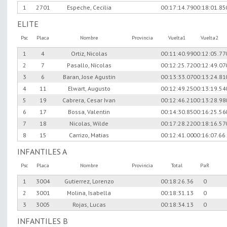
1
2701
Espeche, Cecilia
00:17:14.79
00:18:01.85
ELITE
Psc
Placa
Nombre
Provincia
Vuelta1
Vuelta2
1
4
Ortiz, Nicolas
00:11:40.99
00:12:05.77
2
7
Pasallo, Nicolas
00:12:25.72
00:12:49.07
3
6
Baran, Jose Agustin
00:13:33.07
00:13:24.81
4
11
Elwart, Augusto
00:12:49.25
00:13:19.54
5
19
Cabrera, Cesar Ivan
00:12:46.21
00:13:28.98
6
17
Bossa, Valentin
00:14:30.85
00:16:25.56
7
18
Nicolas, Wilde
00:17:28.22
00:18:16.57
8
15
Carrizo, Matias
00:12:41.00
00:16:07.66
INFANTILES A
Psc
Placa
Nombre
Provincia
Total
PaR
1
3004
Gutierrez, Lorenzo
00:18:26.36
0
2
3001
Molina, Isabella
00:18:31.13
0
3
3005
Rojas, Lucas
00:18:34.13
0
INFANTILES B