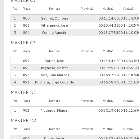
Psc
Placa
Nombre
Provincia
Vuelta1
Vuelta2
1
800
Gabriel, Quiroga
00:12:14.66
00:12:54.93
2
806
Villanueva, Jose
00:13:44.38
00:14:10.57
3
804
Conort, Agustin
00:15:27.58
00:16:10.08
MASTER C2
Psc
Placa
Nombre
Provincia
Vuelta1
Vuelta2
1
855
Borras, Kike
00:15:04.08
00:16:34.60
2
859
Reynoso, Nestor
00:15:59.02
00:16:35.36
3
853
Diaz, Juan Marcos
00:16:02.17
00:17:58.94
4
852
Pucheta, Jorge Eduardo
00:16:58.93
00:15:11.01
MASTER D1
Psc
Placa
Nombre
Provincia
Vuelta1
Vuelta2
1
902
Figueroa, Miguel
00:20:19.01
00:16:12.69
MASTER D2
Psc
Placa
Nombre
Provincia
Vuelta1
Vuelta2
1
950
Duran, Jesus
00:18:07.44
00:19:02.86