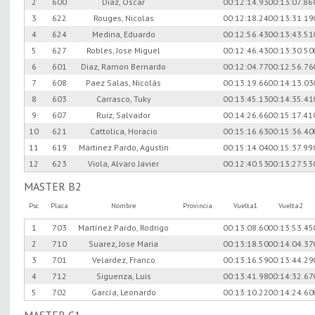
2
600
Diaz, Oscar
00:12:14.93
00:13:07.86
3
622
Rouges, Nicolas
00:12:18.24
00:13:31.19
4
624
Medina, Eduardo
00:12:56.43
00:13:43.51
5
627
Robles, Jose Miguel
00:12:46.43
00:13:30.50
6
601
Diaz, Ramon Bernardo
00:12:04.77
00:12:56.76
7
608
Paez Salas, Nicolás
00:13:19.66
00:14:13.03
8
603
Carrasco, Tuky
00:13:45.13
00:14:35.41
9
607
Ruiz, Salvador
00:14:26.66
00:15:17.41
10
621
Cattolica, Horacio
00:15:16.63
00:15:36.40
11
619
Martinez Pardo, Agustin
00:15:14.04
00:15:37.99
12
623
Viola, Alvaro Javier
00:12:40.53
00:13:27.53
MASTER B2
Psc
Placa
Nombre
Provincia
Vuelta1
Vuelta2
1
703
Martínez Pardo, Rodrigo
00:13:08.60
00:13:53.45
2
710
Suarez, Jose Maria
00:13:18.50
00:14:04.37
3
701
Velardez, Franco
00:13:16.59
00:13:44.29
4
712
Siguenza, Luis
00:13:41.98
00:14:32.67
5
702
García, Leonardo
00:13:10.22
00:14:24.60
MASTER C1