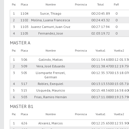
Psc
Placa
Nombre
Provincia
Total
PaR
1
1104
Surce, Thiago
00:20:45.89
0
2
1102
Molina, Luana Francesca
00:24:43.32
0
3
1103
Juarez Camurri, Juan Cruz
00:27:17.94
0
4
1105
Fernandez, Jose
02:03:19.72
0
MASTER A
Psc
Placa
Nombre
Provincia
Vuelta1
Vuelta2
1
506
Galindo, Matias
00:11:54.60
00:12:01.53
2
509
Vera, José Eduardo
00:11:38.47
00:12:19.75
3
505
Llomparte Frenzel,
00:12:35.37
00:13:18.07
German
4
517
Robles, Exequiel
00:13:13.55
00:15:03.71
5
515
Usqueda, Mauricio
00:15:48.56
00:16:58.60
6
503
Frias, Ramiro Hernán
00:17:11.00
00:19:23.79
MASTER B1
Psc
Placa
Nombre
Provincia
Vuelta1
Vuelta2
1
626
Alvarez, Marcos
00:12:25.65
00:12:55.90