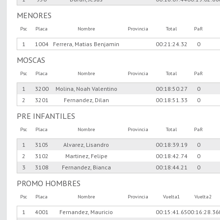
MENORES
Psc
Placa
Nombre
Provincia
Total
PaR
1
1004
Ferrera, Matias Benjamin
00:21:24.32
0
MOSCAS
Psc
Placa
Nombre
Provincia
Total
PaR
1
3200
Molina, Noah Valentino
00:18:50.27
0
2
3201
Fernandez, Dilan
00:18:51.33
0
PRE INFANTILES
Psc
Placa
Nombre
Provincia
Total
PaR
1
3105
Alvarez, Lisandro
00:18:39.19
0
2
3102
Martinez, Felipe
00:18:42.74
0
3
3108
Fernandez, Bianca
00:18:44.21
0
PROMO HOMBRES
Psc
Placa
Nombre
Provincia
Vuelta1
Vuelta2
1
4001
Fernandez, Mauricio
00:15:41.65
00:16:28.36