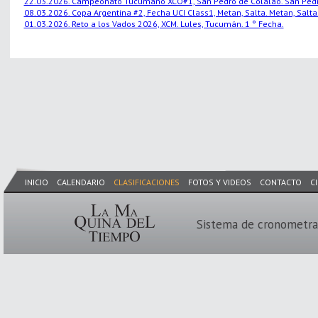
22.03.2026. Campeonato Tucumano XCO#1, San Pedro de Colalao. San Pedro
08.03.2026. Copa Argentina #2, Fecha UCI Class1, Metan, Salta. Metan, Salta.
01.03.2026. Reto a los Vados 2026, XCM. Lules, Tucumán. 1 ° Fecha.
INICIO
CALENDARIO
CLASIFICACIONES
FOTOS Y VIDEOS
CONTACTO
C
Sistema de cronometra