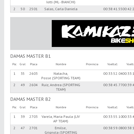
Iotti (ML - BIANCHI)
2
50
2501
Salas, Carla Daniela
00:38:41.55
00:42:
DAMAS MASTER B1
Psc
Gral
Placa
Nombre
Provincia
Vuelta1
Vuel
1
35
2603
Natacha,
00:33:52.04
00:33:
Posse (SPORTING TEAM)
2
49
2604
Ruiz, Andrea (SPORTING
00:38:45.77
00:39:
TEAM)
DAMAS MASTER B2
Psc
Gral
Placa
Nombre
Provincia
Vuelta1
Vuel
1
39
2703
Varela, Maria Paula (LIV
00:33:55.10
00:33:
AP TEAM)
2
47
2701
Emilse,
00:38:59.08
00:38:
Grignola (SPORTING