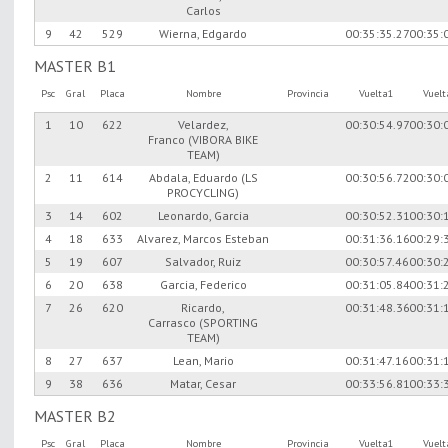
Carlos
9
42
529
Wierna, Edgardo
00:35:35.27
00:35:
MASTER B1
Psc
Gral
Placa
Nombre
Provincia
Vuelta1
Vuel
1
10
622
Velardez,
00:30:54.97
00:30:
Franco (VIBORA BIKE
TEAM)
2
11
614
Abdala, Eduardo (LS
00:30:56.72
00:30:
PROCYCLING)
3
14
602
Leonardo, Garcia
00:30:52.31
00:30:
4
18
633
Alvarez, Marcos Esteban
00:31:36.16
00:29:
5
19
607
Salvador, Ruiz
00:30:57.46
00:30:
6
20
638
Garcia, Federico
00:31:05.84
00:31:
7
26
620
Ricardo,
00:31:48.36
00:31:
Carrasco (SPORTING
TEAM)
8
27
637
Lean, Mario
00:31:47.16
00:31:
9
38
636
Matar, Cesar
00:33:56.81
00:33:
MASTER B2
Psc
Gral
Placa
Nombre
Provincia
Vuelta1
Vuel