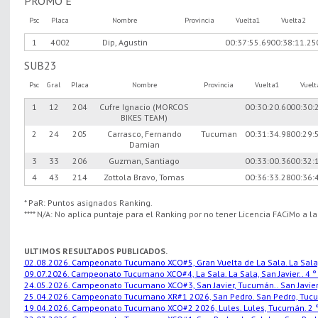
PROMO E
Psc
Placa
Nombre
Provincia
Vuelta1
Vuelta2
1
4002
Dip, Agustin
00:37:55.69
00:38:11.25
SUB23
Psc
Gral
Placa
Nombre
Provincia
Vuelta1
Vuel
1
12
204
Cufre Ignacio (MORCOS
00:30:20.60
00:30:
BIKES TEAM)
2
24
205
Carrasco, Fernando
Tucuman
00:31:34.98
00:29:
Damian
3
33
206
Guzman, Santiago
00:33:00.36
00:32:
4
43
214
Zottola Bravo, Tomas
00:36:33.28
00:36:
* PaR: Puntos asignados Ranking.
**** N/A: No aplica puntaje para el Ranking por no tener Licencia FACiMo a l
ULTIMOS RESULTADOS PUBLICADOS.
02.08.2026. Campeonato Tucumano XCO#5, Gran Vuelta de La Sala. La Sala, S
09.07.2026. Campeonato Tucumano XCO#4, La Sala. La Sala, San Javier.. 4 °
24.05.2026. Campeonato Tucumano XCO#3, San Javier, Tucumán.. San Javier,
25.04.2026. Campeonato Tucumano XR#1 2026, San Pedro. San Pedro, Tucu
19.04.2026. Campeonato Tucumano XCO#2 2026, Lules. Lules, Tucumán. 2 °