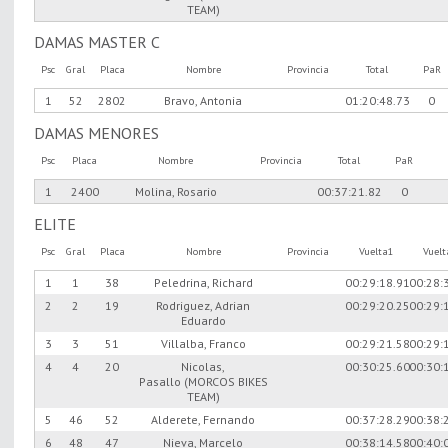
TEAM)
DAMAS MASTER C
Psc
Gral
Placa
Nombre
Provincia
Total
PaR
1
52
2802
Bravo, Antonia
01:20:48.73
0
DAMAS MENORES
Psc
Placa
Nombre
Provincia
Total
PaR
1
2400
Molina, Rosario
00:37:21.82
0
ELITE
Psc
Gral
Placa
Nombre
Provincia
Vuelta1
Vuel
1
1
38
Peledrina, Richard
00:29:18.91
00:28:
2
2
19
Rodriguez, Adrian
00:29:20.25
00:29:
Eduardo
3
3
51
Villalba, Franco
00:29:21.58
00:29:
4
4
20
Nicolas,
00:30:25.60
00:30:
Pasallo (MORCOS BIKES
TEAM)
5
46
52
Alderete, Fernando
00:37:28.29
00:38:
6
48
47
Nieva, Marcelo
00:38:14.58
00:40: