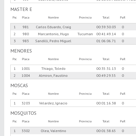
MASTER E
Psc
Placa
Nombre
Provincia
Total
PaR
1
981
Carlos Eduardo, Craig
00:39:30.03
0
2
980
Marcantonio, Hugo
Tucuman
00:41:49.14
0
3
983
Sandilli, Pedro Miguel
01:06:06.71
0
MENORES
Psc
Placa
Nombre
Provincia
Total
PaR
1
1001
Thiago, Toledo
00:35:31.13
0
2
1004
Almiron, Faustino
00:49:29.55
0
MOSCAS
Psc
Placa
Nombre
Provincia
Total
PaR
1
3203
Velardez, Ignacio
00:01:16.38
0
MOSQUITOS
Psc
Placa
Nombre
Provincia
Total
PaR
1
3302
Olea, Valentino
00:01:38.65
0