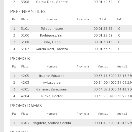
2
3308
Garcia Dezi, Vicente
00:01:49.39
0
PRE-INFANTILES
Psc
Placa
Nombre
Provincia
Total
PaR
1
3101
Toledo,mateo
00:01:22.62
0
2
3100
Rodriguez, Yan
00:01:25.39
0
3
3108
Brito, Tiago
00:01:30.16
0
4
3107
Garcia Dezi, Lorenzo
00:01:33.39
0
PROMO B
Psc
Placa
Nombre
Provincia
Vuelta1
Vuelta2
1
4205
Ituarte, Eduardo
00:33:55.39
00:32:43.73
2
4203
Avila, Jorge
00:34:00.40
00:34:09.25
3
4201
German, Zamzoum
00:34:05.20
00:34:42.96
4
4204
Nieva, Hector
00:36:55.02
00:38:59.71
PROMO DAMAS
Psc
Placa
Nombre
Provincia
Vuelta1
Vuelta2
1
4303
Noguera, Andrea Cecilia
00:41:49.29
00:40:46.93