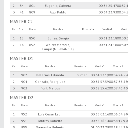
2
34
801
Eugenio, Cabrera
00:34:25.47
00:32:
3
41
809
Agu, Pablo
00:34:23.93
00:34:
MASTER C2
Psc
Gral
Placa
Nombre
Provincia
Vuelta1
Vuel
1
15
850
Borras, Sergio
00:31:23.18
00:30:
2
16
852
Walter Marcelo,
00:31:24.18
00:30:
Fanjul (ML - BIANCHI)
MASTER D1
Psc
Placa
Nombre
Provincia
Vuelta1
Vuelta2
1
902
Palacios, Eduardo
Tucuman
00:34:17.19
00:34:24.55
2
904
Gonzalo, Rodrgiuez
00:35:57.39
00:37:36.56
3
903
Font, Marcos
00:38:15.62
00:37:43.43
MASTER D2
Psc
Placa
Nombre
Provincia
Vuelta1
Vuelta2
1
952
Luis Cesar, Leon
00:36:03.16
00:36:34.84
2
951
Jaufroy, Roberto
00:38:36.14
00:38:17.93
3
955
Saavedra, Roberto
01:00:33.78
00:58:44.28