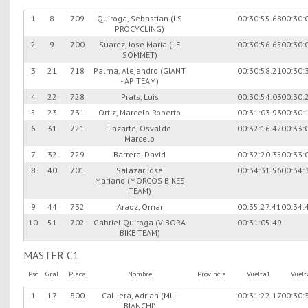
1
8
709
Quiroga, Sebastian (LS
00:30:55.68
00:30:
PROCYCLING)
2
9
700
Suarez, Jose Maria (LE
00:30:56.65
00:30:
SOMMET)
3
21
718
Palma, Alejandro (GIANT
00:30:58.21
00:30:
- AP TEAM)
4
22
728
Prats, Luis
00:30:54.03
00:30:
5
23
731
Ortiz, Marcelo Roberto
00:31:03.93
00:30:
6
31
721
Lazarte, Osvaldo
00:32:16.42
00:33:
Marcelo
7
32
729
Barrera, David
00:32:20.35
00:33:
8
40
701
Salazar Jose
00:34:31.56
00:34:
Mariano (MORCOS BIKES
TEAM)
9
44
732
Araoz, Omar
00:35:27.41
00:34:
10
51
702
Gabriel Quiroga (VIBORA
00:31:05.49
BIKE TEAM)
MASTER C1
Psc
Gral
Placa
Nombre
Provincia
Vuelta1
Vuel
1
17
800
Calliera, Adrian (ML -
00:31:22.17
00:30:
BIANCHI)