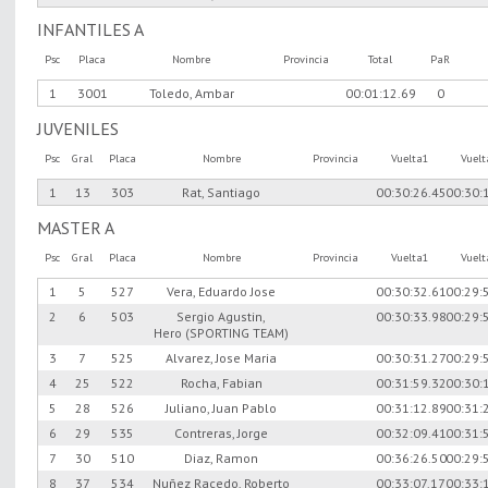
INFANTILES A
Psc
Placa
Nombre
Provincia
Total
PaR
1
3001
Toledo, Ambar
00:01:12.69
0
JUVENILES
Psc
Gral
Placa
Nombre
Provincia
Vuelta1
Vuel
1
13
303
Rat, Santiago
00:30:26.45
00:30:
MASTER A
Psc
Gral
Placa
Nombre
Provincia
Vuelta1
Vuel
1
5
527
Vera, Eduardo Jose
00:30:32.61
00:29:
2
6
503
Sergio Agustin,
00:30:33.98
00:29:
Hero (SPORTING TEAM)
3
7
525
Alvarez, Jose Maria
00:30:31.27
00:29:
4
25
522
Rocha, Fabian
00:31:59.32
00:30:
5
28
526
Juliano, Juan Pablo
00:31:12.89
00:31:
6
29
535
Contreras, Jorge
00:32:09.41
00:31:
7
30
510
Diaz, Ramon
00:36:26.50
00:29:
8
37
534
Nuñez Racedo, Roberto
00:33:07.17
00:33: