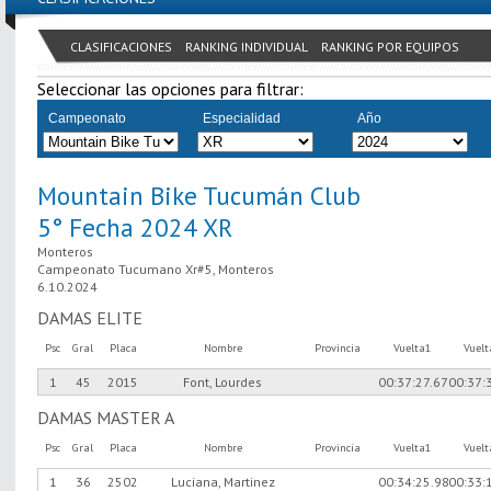
CLASIFICACIONES
RANKING INDIVIDUAL
RANKING POR EQUIPOS
Seleccionar las opciones para filtrar:
Campeonato
Especialidad
Año
Mountain Bike Tucumán Club
5° Fecha 2024 XR
Monteros
Campeonato Tucumano Xr#5, Monteros
6.10.2024
DAMAS ELITE
Psc
Gral
Placa
Nombre
Provincia
Vuelta1
Vuel
1
45
2015
Font, Lourdes
00:37:27.67
00:37:
DAMAS MASTER A
Psc
Gral
Placa
Nombre
Provincia
Vuelta1
Vuel
1
36
2502
Luciana, Martinez
00:34:25.98
00:33: