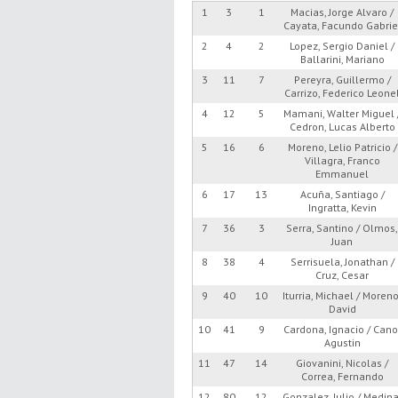
1
3
1
Macias, Jorge Alvaro /
Cayata, Facundo Gabrie
2
4
2
Lopez, Sergio Daniel /
Ballarini, Mariano
3
11
7
Pereyra, Guillermo /
Carrizo, Federico Leone
4
12
5
Mamani, Walter Miguel 
Cedron, Lucas Alberto
5
16
6
Moreno, Lelio Patricio /
Villagra, Franco
Emmanuel
6
17
13
Acuña, Santiago /
Ingratta, Kevin
7
36
3
Serra, Santino / Olmos
Juan
8
38
4
Serrisuela, Jonathan /
Cruz, Cesar
9
40
10
Iturria, Michael / Moreno
David
10
41
9
Cardona, Ignacio / Cano
Agustin
11
47
14
Giovanini, Nicolas /
Correa, Fernando
12
80
12
Gonzalez, Julio / Medina