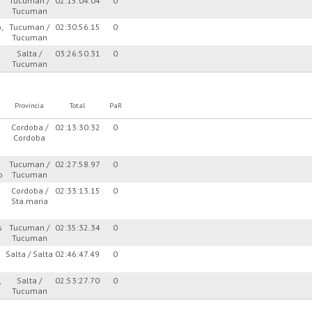
Tucuman /
02:15:04.04
0
Tucuman
,
Tucuman /
02:30:56.15
0
Tucuman
Salta /
03:26:50.31
0
Tucuman
Provincia
Total
PaR
Cordoba /
02:13:30.32
0
Cordoba
Tucuman /
02:27:58.97
0
o
Tucuman
Cordoba /
02:33:13.15
0
Sta.maria
s
Tucuman /
02:35:32.34
0
Tucuman
Salta / Salta
02:46:47.49
0
,
Salta /
02:53:27.70
0
Tucuman