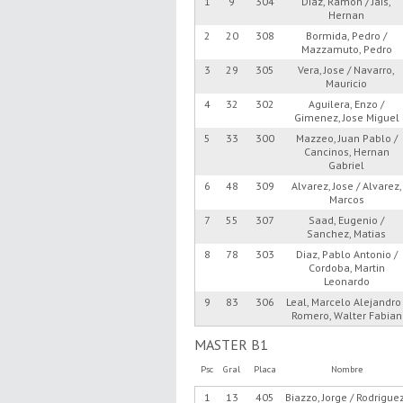
1
9
304
Diaz, Ramon / Jais,
Hernan
2
20
308
Bormida, Pedro /
Mazzamuto, Pedro
3
29
305
Vera, Jose / Navarro,
Mauricio
4
32
302
Aguilera, Enzo /
Gimenez, Jose Miguel
5
33
300
Mazzeo, Juan Pablo /
Cancinos, Hernan
Gabriel
6
48
309
Alvarez, Jose / Alvarez,
Marcos
7
55
307
Saad, Eugenio /
Sanchez, Matias
8
78
303
Diaz, Pablo Antonio /
Cordoba, Martin
Leonardo
9
83
306
Leal, Marcelo Alejandro 
Romero, Walter Fabian
MASTER B1
Psc
Gral
Placa
Nombre
1
13
405
Biazzo, Jorge / Rodrigue