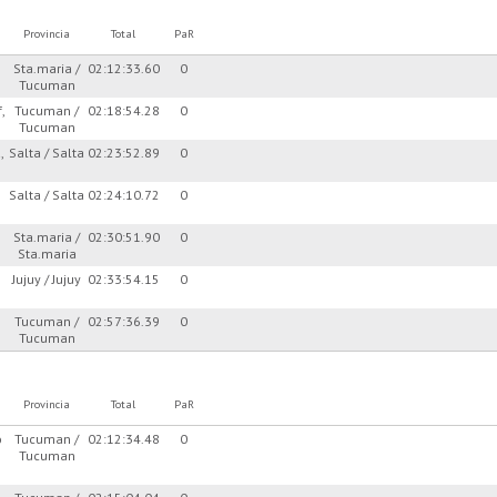
Provincia
Total
PaR
Sta.maria /
02:12:33.60
0
Tucuman
,
Tucuman /
02:18:54.28
0
Tucuman
,
Salta / Salta
02:23:52.89
0
Salta / Salta
02:24:10.72
0
Sta.maria /
02:30:51.90
0
Sta.maria
Jujuy / Jujuy
02:33:54.15
0
Tucuman /
02:57:36.39
0
Tucuman
Provincia
Total
PaR
o
Tucuman /
02:12:34.48
0
Tucuman