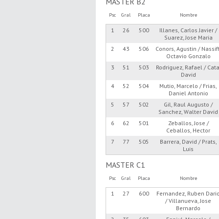
MASTER B2
Psc
Gral
Placa
Nombre
1
26
500
Illanes, Carlos Javier /
Suarez, Jose Maria
2
43
506
Conors, Agustin / Nassiff
Octavio Gonzalo
3
51
503
Rodriguez, Rafael / Cata
David
4
52
504
Mutio, Marcelo / Frias,
Daniel Antonio
5
57
502
Gil, Raul Augusto /
Sanchez, Walter David
6
62
501
Zeballos, Jose /
Ceballos, Hector
7
77
505
Barrera, David / Prats,
Luis
MASTER C1
Psc
Gral
Placa
Nombre
1
27
600
Fernandez, Ruben Dari
/ Villanueva, Jose
Bernardo