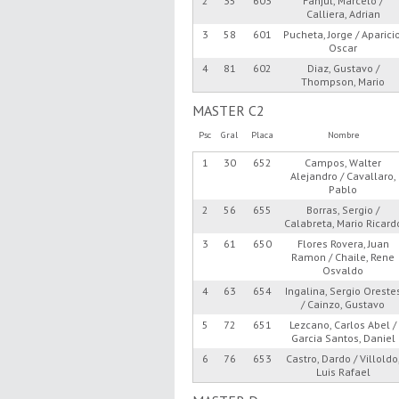
2
35
603
Fanjul, Marcelo /
Calliera, Adrian
3
58
601
Pucheta, Jorge / Aparicio
Oscar
4
81
602
Diaz, Gustavo /
Thompson, Mario
MASTER C2
Psc
Gral
Placa
Nombre
1
30
652
Campos, Walter
Alejandro / Cavallaro,
Pablo
2
56
655
Borras, Sergio /
Calabreta, Mario Ricard
3
61
650
Flores Rovera, Juan
Ramon / Chaile, Rene
Osvaldo
4
63
654
Ingalina, Sergio Oreste
/ Cainzo, Gustavo
5
72
651
Lezcano, Carlos Abel /
Garcia Santos, Daniel
6
76
653
Castro, Dardo / Villoldo
Luis Rafael