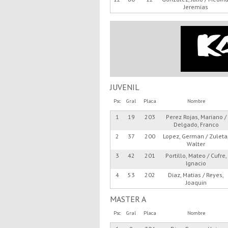
Jeremias
JUVENIL
Psc
Gral
Placa
Nombre
1
19
203
Perez Rojas, Mariano /
Delgado, Franco
2
37
200
Lopez, German / Zuleta
Walter
3
42
201
Portillo, Mateo / Cufre,
Ignacio
4
53
202
Diaz, Matias / Reyes,
Joaquin
MASTER A
Psc
Gral
Placa
Nombre