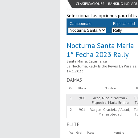
CLASIFICACIONES
RANKING INDIVID
Seleccionar las opciones para filtra
Campeonato
Especialidad
Nocturna Santa María
1° Fecha 2023 Rally
Santa María, Catamarca
La Nocturna, Rally Isidro Reyes En Parejas
14.1.2023
DAMAS
Psc
Placa
Nombre
P
1
900
Arce, Nicole Norma /
Tu
Filgueira, Maria Emilia
T
2
901
Vargas, Graciela / Auad,
Tu
Mariasoledad
T
ELITE
Psc
Gral
Placa
Nombre