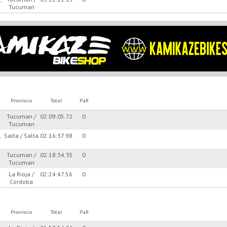
Tucuman
Provincia
Total
PaR
Tucuman /
02:09:05.72
0
Tucuman
,
Salta / Salta
02:16:37.98
0
Tucuman /
02:18:34.35
0
Tucuman
La Rioja /
02:24:47.56
0
Cordoba
Provincia
Total
PaR