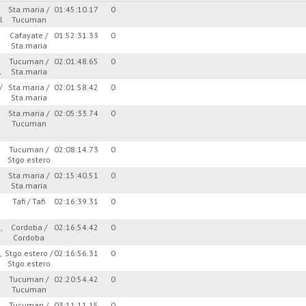
Sta.maria /
01:45:10.17
0
l
Tucuman
Cafayate /
01:52:31.33
0
Sta.maria
Tucuman /
02:01:48.65
0
l
Sta.maria
/
Sta.maria /
02:01:58.42
0
Sta.maria
Sta.maria /
02:05:33.74
0
Tucuman
Tucuman /
02:08:14.73
0
Stgo.estero
,
Sta.maria /
02:15:40.51
0
Sta.maria
Tafi / Tafi
02:16:39.31
0
,
Cordoba /
02:16:54.42
0
Cordoba
,
Stgo.estero /
02:16:56.31
0
Stgo.estero
Tucuman /
02:20:54.42
0
Tucuman
,
Tucuman /
03:11:11.15
0