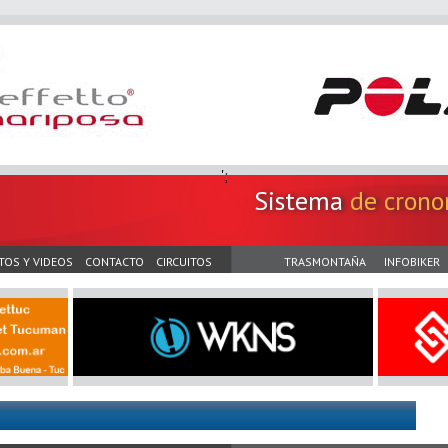
';
Sistema
de crono
TOS Y VIDEOS
CONTACTO
CIRCUITOS
TRASMONTAÑA
INFOBIKER