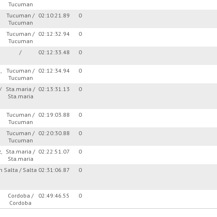
Tucuman
Tucuman /
02:10:21.89
0
Tucuman
Tucuman /
02:12:32.94
0
Tucuman
/
02:12:33.48
0
,
Tucuman /
02:12:34.94
0
Tucuman
/
Sta.maria /
02:13:31.13
0
Sta.maria
Tucuman /
02:19:03.88
0
Tucuman
Tucuman /
02:20:30.88
0
Tucuman
z,
Sta.maria /
02:22:51.07
0
Sta.maria
n
Salta / Salta
02:31:06.87
0
Cordoba /
02:49:46.55
0
Cordoba