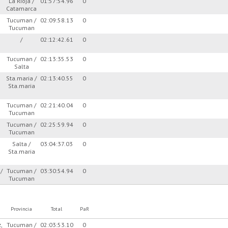
La Rioja /
01:57:54.96
0
Catamarca
Tucuman /
02:09:58.13
0
Tucuman
/
02:12:42.61
0
Tucuman /
02:13:35.53
0
Salta
Sta.maria /
02:13:40.55
0
Sta.maria
Tucuman /
02:21:40.04
0
Tucuman
Tucuman /
02:25:59.94
0
Tucuman
Salta /
03:04:37.03
0
Sta.maria
/
Tucuman /
03:30:54.94
0
Tucuman
Provincia
Total
PaR
z,
Tucuman /
02:03:53.10
0