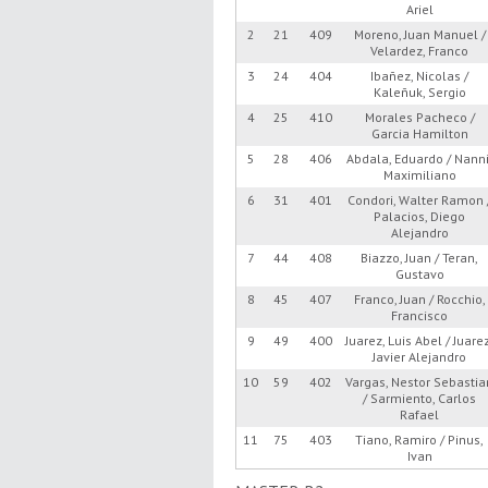
Ariel
2
21
409
Moreno, Juan Manuel /
Velardez, Franco
3
24
404
Ibañez, Nicolas /
Kaleñuk, Sergio
4
25
410
Morales Pacheco /
Garcia Hamilton
5
28
406
Abdala, Eduardo / Nanni
Maximiliano
6
31
401
Condori, Walter Ramon 
Palacios, Diego
Alejandro
7
44
408
Biazzo, Juan / Teran,
Gustavo
8
45
407
Franco, Juan / Rocchio,
Francisco
9
49
400
Juarez, Luis Abel / Juare
Javier Alejandro
10
59
402
Vargas, Nestor Sebastia
/ Sarmiento, Carlos
Rafael
11
75
403
Tiano, Ramiro / Pinus,
Ivan