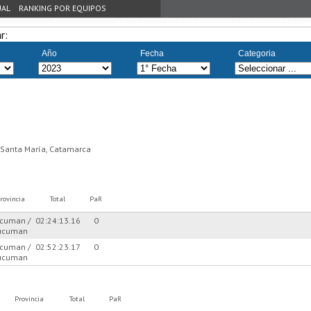
UAL
RANKING POR EQUIPOS
r:
Año
Fecha
Categoria
, Santa María, Catamarca
rovincia
Total
PaR
cuman /
02:24:13.16
0
ucuman
cuman /
02:52:23.17
0
ucuman
Provincia
Total
PaR