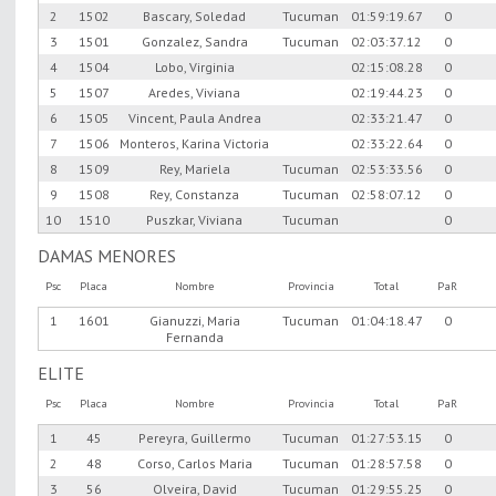
2
1502
Bascary, Soledad
Tucuman
01:59:19.67
0
3
1501
Gonzalez, Sandra
Tucuman
02:03:37.12
0
4
1504
Lobo, Virginia
02:15:08.28
0
5
1507
Aredes, Viviana
02:19:44.23
0
6
1505
Vincent, Paula Andrea
02:33:21.47
0
7
1506
Monteros, Karina Victoria
02:33:22.64
0
8
1509
Rey, Mariela
Tucuman
02:53:33.56
0
9
1508
Rey, Constanza
Tucuman
02:58:07.12
0
10
1510
Puszkar, Viviana
Tucuman
0
DAMAS MENORES
Psc
Placa
Nombre
Provincia
Total
PaR
1
1601
Gianuzzi, Maria
Tucuman
01:04:18.47
0
Fernanda
ELITE
Psc
Placa
Nombre
Provincia
Total
PaR
1
45
Pereyra, Guillermo
Tucuman
01:27:53.15
0
2
48
Corso, Carlos Maria
Tucuman
01:28:57.58
0
3
56
Olveira, David
Tucuman
01:29:55.25
0