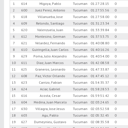
1
614
Migoya, Pablo
Tucuman
01:27:28.15
0
2
600
Juez Perez, Antonio
Tucuman
01:27:55.56
0
3
618
Villanueba, Jose
Tucuman
01:27:58.00
0
4
609
Retondo, Santiago
Tucuman
01:31:23.34
0
5
620
Valenzuela, Juan
Tucuman
01:33:39.84
0
6
612
Montesino, German
Tucuman
01:37:53.75
0
7
621
Velardez, Fernando
Tucuman
01:40:08.80
0
8
610
Guiringella, Juan Carlos
Tucuman
01:40:16.26
0
9
629
Poma, Julio Alejandro
Tucuman
01:40:54.00
0
10
611
Diaz, Juan Marcos
Tucuman
01:42:08.58
0
11
625
Graneros, Leonardo
Tucuman
01:47:33.87
0
12
608
Paz, Victor Orlando
Tucuman
01:47:45.12
0
13
623
Carrizo, Fabian
Tucuman
01:54:35.37
0
14
624
Aciar, Gabriel
Tucuman
01:58:28.53
0
15
616
Acosta, Cesar
Tucuman
01:59:51.42
0
16
604
Medina, Juan Marcelo
Tucuman
02:03:24.65
0
17
630
Villagra, Jose Jesus
Tucuman
02:03:52.58
0
18
603
Agu, Pablo
Tucuman
02:05:32.45
0
19
627
Dumeynieu, Gustavo
Tucuman
02:08:35.58
0