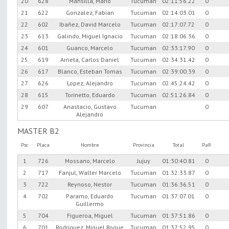
20
628
Mansilla, Mario
Tucuman
02:11:56.22
0
21
622
Gonzalez, Fabian
Tucuman
02:14:03.01
0
22
602
Ibañez, David Marcelo
Tucuman
02:17:07.72
0
23
613
Galindo, Miguel Ignacio
Tucuman
02:18:06.36
0
24
601
Guanco, Marcelo
Tucuman
02:33:17.90
0
25
619
Arrieta, Carlos Daniel
Tucuman
02:34:31.42
0
26
617
Blanco, Esteban Tomas
Tucuman
02:39:00.39
0
27
626
Lopez, Alejandro
Tucuman
02:45:24.42
0
28
615
Torinetto, Eduardo
Tucuman
02:51:26.84
0
29
607
Anastacio, Gustavo
Tucuman
0
Alejandro
MASTER B2
Psc
Placa
Nombre
Provincia
Total
PaR
1
726
Mossano, Marcelo
Jujuy
01:30:40.81
0
2
717
Fanjul, Walter Marcelo
Tucuman
01:32:33.87
0
3
722
Reynoso, Nestor
Tucuman
01:36:36.51
0
4
702
Paramo, Eduardo
Tucuman
01:37:07.01
0
Guillermo
5
704
Figueroa, Miguel
Tucuman
01:37:51.86
0
6
701
Rodriguez, Miguel Roque
Tucuman
01:37:52.95
0