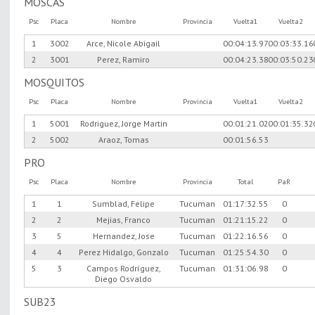
MOSCAS
Psc
Placa
Nombre
Provincia
Vuelta1
Vuelta2
1
3002
Arce, Nicole Abigail
00:04:13.97
00:03:33.16
2
3001
Perez, Ramiro
00:04:23.38
00:03:50.23
MOSQUITOS
Psc
Placa
Nombre
Provincia
Vuelta1
Vuelta2
1
5001
Rodriguez, Jorge Martin
00:01:21.02
00:01:35.32
2
5002
Araoz, Tomas
00:01:56.53
PRO
Psc
Placa
Nombre
Provincia
Total
PaR
1
1
Sumblad, Felipe
Tucuman
01:17:32.55
0
2
2
Mejias, Franco
Tucuman
01:21:15.22
0
3
5
Hernandez, Jose
Tucuman
01:22:16.56
0
4
4
Perez Hidalgo, Gonzalo
Tucuman
01:25:54.30
0
5
3
Campos Rodríguez,
Tucuman
01:31:06.98
0
Diego Osvaldo
SUB23