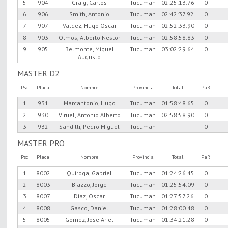
5
904
Graig, Carlos
Tucuman
02:25:13.76
0
6
906
Smith, Antonio
Tucuman
02:42:37.92
0
7
907
Valdez, Hugo Oscar
Tucuman
02:52:33.90
0
8
903
Olmos, Alberto Nestor
Tucuman
02:58:58.83
0
9
905
Belmonte, Miguel
Tucuman
03:02:29.64
0
Augusto
MASTER D2
Psc
Placa
Nombre
Provincia
Total
PaR
1
931
Marcantonio, Hugo
Tucuman
01:58:48.65
0
2
930
Viruel, Antonio Alberto
Tucuman
02:58:58.90
0
3
932
Sandilli, Pedro Miguel
Tucuman
0
MASTER PRO
Psc
Placa
Nombre
Provincia
Total
PaR
1
8002
Quiroga, Gabriel
Tucuman
01:24:26.45
0
2
8003
Biazzo, Jorge
Tucuman
01:25:54.09
0
3
8007
Diaz, Oscar
Tucuman
01:27:57.26
0
4
8008
Gasco, Daniel
Tucuman
01:28:00.48
0
5
8005
Gomez, Jose Ariel
Tucuman
01:34:21.28
0