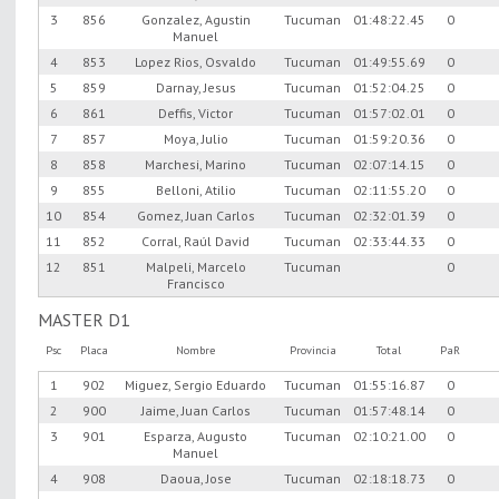
3
856
Gonzalez, Agustin
Tucuman
01:48:22.45
0
Manuel
4
853
Lopez Rios, Osvaldo
Tucuman
01:49:55.69
0
5
859
Darnay, Jesus
Tucuman
01:52:04.25
0
6
861
Deffis, Victor
Tucuman
01:57:02.01
0
7
857
Moya, Julio
Tucuman
01:59:20.36
0
8
858
Marchesi, Marino
Tucuman
02:07:14.15
0
9
855
Belloni, Atilio
Tucuman
02:11:55.20
0
10
854
Gomez, Juan Carlos
Tucuman
02:32:01.39
0
11
852
Corral, Raúl David
Tucuman
02:33:44.33
0
12
851
Malpeli, Marcelo
Tucuman
0
Francisco
MASTER D1
Psc
Placa
Nombre
Provincia
Total
PaR
1
902
Miguez, Sergio Eduardo
Tucuman
01:55:16.87
0
2
900
Jaime, Juan Carlos
Tucuman
01:57:48.14
0
3
901
Esparza, Augusto
Tucuman
02:10:21.00
0
Manuel
4
908
Daoua, Jose
Tucuman
02:18:18.73
0