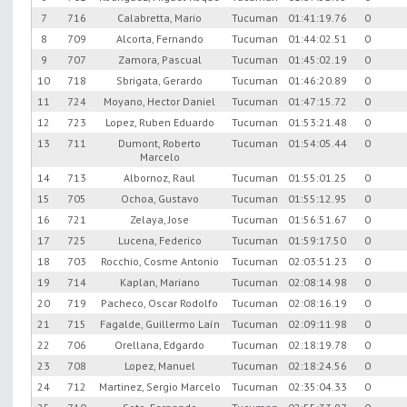
7
716
Calabretta, Mario
Tucuman
01:41:19.76
0
8
709
Alcorta, Fernando
Tucuman
01:44:02.51
0
9
707
Zamora, Pascual
Tucuman
01:45:02.19
0
10
718
Sbrigata, Gerardo
Tucuman
01:46:20.89
0
11
724
Moyano, Hector Daniel
Tucuman
01:47:15.72
0
12
723
Lopez, Ruben Eduardo
Tucuman
01:53:21.48
0
13
711
Dumont, Roberto
Tucuman
01:54:05.44
0
Marcelo
14
713
Albornoz, Raul
Tucuman
01:55:01.25
0
15
705
Ochoa, Gustavo
Tucuman
01:55:12.95
0
16
721
Zelaya, Jose
Tucuman
01:56:51.67
0
17
725
Lucena, Federico
Tucuman
01:59:17.50
0
18
703
Rocchio, Cosme Antonio
Tucuman
02:03:51.23
0
19
714
Kaplan, Mariano
Tucuman
02:08:14.98
0
20
719
Pacheco, Oscar Rodolfo
Tucuman
02:08:16.19
0
21
715
Fagalde, Guillermo Laín
Tucuman
02:09:11.98
0
22
706
Orellana, Edgardo
Tucuman
02:18:19.78
0
23
708
Lopez, Manuel
Tucuman
02:18:24.56
0
24
712
Martinez, Sergio Marcelo
Tucuman
02:35:04.33
0