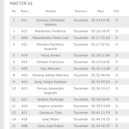
MASTER A1
Psc
Placa
Nombre
Provincia
Total
PaR
1
411
Soriano, Fernando
Tucuman
01:24:56.05
0
Antonio
2
413
Nardolillo, Federico
Tucuman
01:26:14.97
0
3
400
Mazzamuto, Pedro Luis
Tucuman
01:27:31.64
0
4
412
Morales Pacheco,
Tucuman
01:27:32.61
0
Augusto
5
424
Viola, Alvaro
Tucuman
01:28:11.86
0
6
419
Fortuni, Francisco
Tucuman
01:29:54.01
0
7
403
Paz, Marcelo
Tucuman
01:32:24.00
0
8
410
Olivera, Adrian Marcelo
Tucuman
01:32:46.44
0
9
416
Arruj, Sergio Esteban
01:33:07.34
0
10
423
Ferran, Alejandro
Tucuman
01:36:19.17
0
Augusto
11
422
Ibañez, Domingo
Tucuman
01:36:58.45
0
12
420
Grigera, Leandro
Tucuman
01:38:53.80
0
13
421
Carrasco, Tuky
Tucuman
01:41:11.59
0
14
418
Leal, Mario
Tucuman
01:44:29.33
0
15
408
Solis, Juan Pablo
Tucuman
01:44:36.97
0