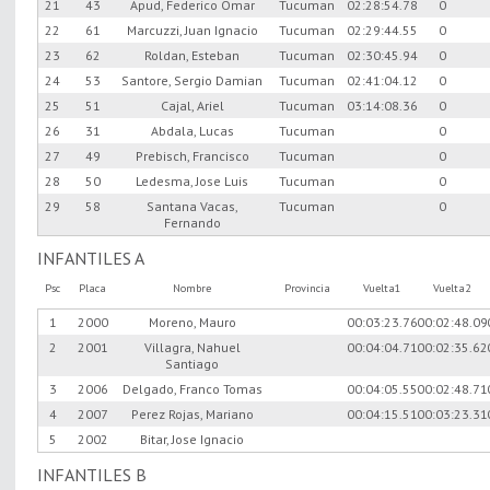
21
43
Apud, Federico Omar
Tucuman
02:28:54.78
0
22
61
Marcuzzi, Juan Ignacio
Tucuman
02:29:44.55
0
23
62
Roldan, Esteban
Tucuman
02:30:45.94
0
24
53
Santore, Sergio Damian
Tucuman
02:41:04.12
0
25
51
Cajal, Ariel
Tucuman
03:14:08.36
0
26
31
Abdala, Lucas
Tucuman
0
27
49
Prebisch, Francisco
Tucuman
0
28
50
Ledesma, Jose Luis
Tucuman
0
29
58
Santana Vacas,
Tucuman
0
Fernando
INFANTILES A
Psc
Placa
Nombre
Provincia
Vuelta1
Vuelta2
1
2000
Moreno, Mauro
00:03:23.76
00:02:48.09
2
2001
Villagra, Nahuel
00:04:04.71
00:02:35.62
Santiago
3
2006
Delgado, Franco Tomas
00:04:05.55
00:02:48.71
4
2007
Perez Rojas, Mariano
00:04:15.51
00:03:23.31
5
2002
Bitar, Jose Ignacio
INFANTILES B