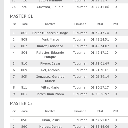
25
710
Soto, Fernando
Tucuman
02:55:33.97
0
26
720
Guevara, Claudio
Tucuman
02:55:41.86
0
MASTER C1
Psc
Placa
Nombre
Provincia
Total
PaR
1
801
Perez Musacchia, Jorge
Tucuman
01:39:47.20
0
2
808
Font, Marco
Tucuman
01:48:24.51
0
3
807
Juarez, Francisco
Tucuman
01:49:24.87
0
4
804
Palacios, Eduardo
Tucuman
01:49:47.12
0
Enrique
5
810
Rivero, Cesar
Tucuman
01:51:01.69
0
6
809
Gel, Antonio
Tucuman
01:51:28.01
0
7
805
Gonzalez, Gerardo
Tucuman
02:02:39.19
0
Ruben
8
811
Villar, Mario
Tucuman
02:10:27.17
0
9
803
Torres, Juan Pablo
Tucuman
02:28:36.97
0
MASTER C2
Psc
Placa
Nombre
Provincia
Total
PaR
1
850
Duran, Jesus
Tucuman
01:37:51.87
0
2
860
Morcos, Daniel
Tucuman
01:38:46.06
0