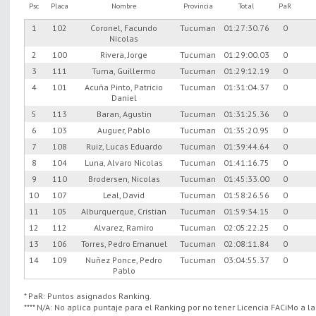
Psc
Placa
Nombre
Provincia
Total
PaR
1
102
Coronel, Facundo
Tucuman
01:27:30.76
0
Nicolas
2
100
Rivera, Jorge
Tucuman
01:29:00.03
0
3
111
Tuma, Guillermo
Tucuman
01:29:12.19
0
4
101
Acuña Pinto, Patricio
Tucuman
01:31:04.37
0
Daniel
5
113
Baran, Agustin
Tucuman
01:31:25.36
0
6
103
Auguer, Pablo
Tucuman
01:35:20.95
0
7
108
Ruiz, Lucas Eduardo
Tucuman
01:39:44.64
0
8
104
Luna, Alvaro Nicolas
Tucuman
01:41:16.75
0
9
110
Brodersen, Nicolas
Tucuman
01:45:33.00
0
10
107
Leal, David
Tucuman
01:58:26.56
0
11
105
Alburquerque, Cristian
Tucuman
01:59:34.15
0
12
112
Alvarez, Ramiro
Tucuman
02:05:22.25
0
13
106
Torres, Pedro Emanuel
Tucuman
02:08:11.84
0
14
109
Nuñez Ponce, Pedro
Tucuman
03:04:55.37
0
Pablo
* PaR: Puntos asignados Ranking.
**** N/A: No aplica puntaje para el Ranking por no tener Licencia FACiMo a l