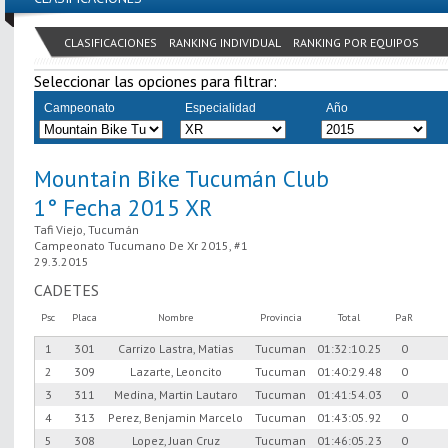
CLASIFICACIONES
RANKING INDIVIDUAL
RANKING POR EQUIPOS
Seleccionar las opciones para filtrar:
Campeonato
Especialidad
Año
Mountain Bike Tucumán Club
1° Fecha 2015 XR
Tafi Viejo, Tucumán
Campeonato Tucumano De Xr 2015, #1
29.3.2015
CADETES
Psc
Placa
Nombre
Provincia
Total
PaR
1
301
Carrizo Lastra, Matias
Tucuman
01:32:10.25
0
2
309
Lazarte, Leoncito
Tucuman
01:40:29.48
0
3
311
Medina, Martin Lautaro
Tucuman
01:41:54.03
0
4
313
Perez, Benjamin Marcelo
Tucuman
01:43:05.92
0
5
308
Lopez, Juan Cruz
Tucuman
01:46:05.23
0