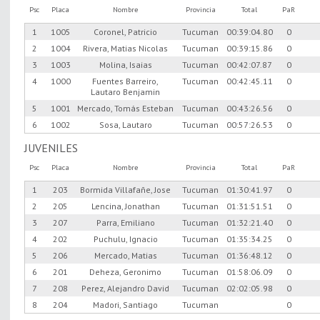
Psc
Placa
Nombre
Provincia
Total
PaR
1
1005
Coronel, Patricio
Tucuman
00:39:04.80
0
2
1004
Rivera, Matias Nicolas
Tucuman
00:39:15.86
0
3
1003
Molina, Isaias
Tucuman
00:42:07.87
0
4
1000
Fuentes Barreiro,
Tucuman
00:42:45.11
0
Lautaro Benjamin
5
1001
Mercado, Tomás Esteban
Tucuman
00:43:26.56
0
6
1002
Sosa, Lautaro
Tucuman
00:57:26.53
0
JUVENILES
Psc
Placa
Nombre
Provincia
Total
PaR
1
203
Bormida Villafañe, Jose
Tucuman
01:30:41.97
0
2
205
Lencina, Jonathan
Tucuman
01:31:51.51
0
3
207
Parra, Emiliano
Tucuman
01:32:21.40
0
4
202
Puchulu, Ignacio
Tucuman
01:35:34.25
0
5
206
Mercado, Matias
Tucuman
01:36:48.12
0
6
201
Deheza, Geronimo
Tucuman
01:58:06.09
0
7
208
Perez, Alejandro David
Tucuman
02:02:05.98
0
8
204
Madori, Santiago
Tucuman
0