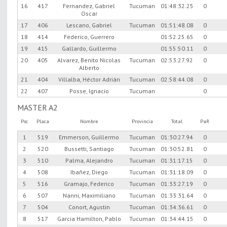
16
417
Fernandez, Gabriel
Tucuman
01:48:32.25
0
Oscar
17
406
Lescano, Gabriel
Tucuman
01:51:48.08
0
18
414
Federico, Guerrero
01:52:25.65
0
19
415
Gallardo, Guillermo
01:55:50.11
0
20
405
Alvarez, Benito Nicolas
Tucuman
02:53:27.92
0
Alberto
21
404
Villalba, Héctor Adrián
Tucuman
02:58:44.08
0
22
407
Posse, Ignacio
Tucuman
0
MASTER A2
Psc
Placa
Nombre
Provincia
Total
PaR
1
519
Emmerson, Guillermo
Tucuman
01:30:27.94
0
2
520
Bussetti, Santiago
Tucuman
01:30:52.81
0
3
510
Palma, Alejandro
Tucuman
01:31:17.15
0
4
508
Ibañez, Diego
Tucuman
01:31:18.09
0
5
516
Gramajo, Federico
Tucuman
01:33:27.19
0
6
507
Nanni, Maximiliano
Tucuman
01:33:31.64
0
7
504
Conort, Agustin
Tucuman
01:34:36.61
0
8
517
Garcia Hamilton, Pablo
Tucuman
01:34:44.15
0