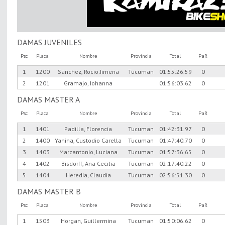
DAMAS JUVENILES
Psc
Placa
Nombre
Provincia
Total
PaR
1
1200
Sanchez, Rocio Jimena
Tucuman
01:55:26.59
0
2
1201
Gramajo, Iohanna
01:56:03.62
0
DAMAS MASTER A
Psc
Placa
Nombre
Provincia
Total
PaR
1
1401
Padilla, Florencia
Tucuman
01:42:31.97
0
2
1400
Yanina, Custodio Carella
Tucuman
01:47:40.70
0
3
1403
Marcantonio, Luciana
Tucuman
01:57:36.65
0
4
1402
Bisdorff, Ana Cecilia
Tucuman
02:17:40.22
0
5
1404
Heredia, Claudia
Tucuman
02:56:51.30
0
DAMAS MASTER B
Psc
Placa
Nombre
Provincia
Total
PaR
1
1503
Horgan, Guillermina
Tucuman
01:50:06.62
0