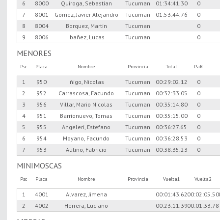
6
8000
Quiroga, Sebastian
Tucuman
01:34:41.30
0
7
8001
Gomez, Javier Alejandro
Tucuman
01:53:44.76
0
8
8004
Borquez, Martin
Tucuman
0
9
8006
Ibañez, Lucas
Tucuman
0
MENORES
Psc
Placa
Nombre
Provincia
Total
PaR
1
950
Iñigo, Nicolas
Tucuman
00:29:02.12
0
2
952
Carrascosa, Facundo
Tucuman
00:32:33.05
0
3
956
Villar, Mario Nicolas
Tucuman
00:35:14.80
0
4
951
Barrionuevo, Tomas
Tucuman
00:35:15.00
0
5
955
Angeleri, Estefano
Tucuman
00:36:27.65
0
6
954
Moyano, Facundo
Tucuman
00:36:28.53
0
7
953
Autino, Fabricio
Tucuman
00:38:35.23
0
MINIMOSCAS
Psc
Placa
Nombre
Provincia
Vuelta1
Vuelta2
1
4001
Alvarez, Jimena
00:01:43.62
00:02:05.50
2
4002
Herrera, Luciano
00:23:11.39
00:01:33.78