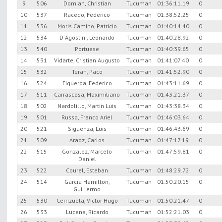
9
506
Domian, Christian
Tucuman
01:36:11.19
0
10
537
Racedo, Federico
Tucuman
01:38:52.25
0
11
536
Moris Camino, Patricio
Tucuman
01:40:14.40
0
12
534
D Agostini, Leonardo
Tucuman
01:40:28.92
0
13
540
Portuese
Tucuman
01:40:39.65
0
14
531
Vidarte, Cristian Augusto
Tucuman
01:41:07.40
0
15
532
Teran, Paco
Tucuman
01:41:52.90
0
16
524
Figueroa, Federico
Tucuman
01:43:11.69
0
17
511
Carrascosa, Maximiliano
Tucuman
01:43:21.37
0
18
502
Nardolillo, Martin Luis
Tucuman
01:43:38.34
0
19
501
Russo, Franco Ariel
Tucuman
01:46:03.64
0
20
521
Siguenza, Luis
Tucuman
01:46:43.69
0
21
509
Araoz, Carlos
Tucuman
01:47:17.19
0
22
515
Gonzalez, Marcelo
Tucuman
01:47:59.81
0
Daniel
23
522
Courel, Esteban
Tucuman
01:48:29.72
0
24
514
Garcia Hamilton,
Tucuman
01:50:20.15
0
Guillermo
25
530
Cerrizuela, Victor Hugo
Tucuman
01:50:21.47
0
26
533
Lucena, Ricardo
Tucuman
01:52:21.03
0