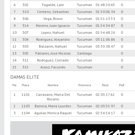
6
302
Fagalde, Lain
Tucuman
01:48:20.65
0
7
310
Centeno, Sebastian
Tucuman
01:50:06.34
0
8
306
Vega, Bruno
Tucuman
01:51:13.53
0
9
314
Moreno, Juan Ignacio
Tucuman
01:54:34.87
0
10
307
Lopez, Nahuel
Tucuman
01:54:48.26
0
11
304
Rodriguez, Alejandro
Tucuman
03:11:06.86
0
12
303
Balzarini, Nahuel
Tucuman
03:33:38.47
0
13
305
Pallares, Jose Nicolas
Santiago
0
14
312
Rodriguez, Conrado
Tucuman
0
15
315
Araoz, Facundo
Tucuman
0
DAMAS ELITE
Psc
Placa
Nombre
Provincia
Total
PaR
1
1101
Carrazano, María Del
Tucuman
02:03:17.62
0
Rosario
2
1103
Barrera, Maria Lourdes
Tucuman
02:03:55.97
0
3
1104
Aguilar, Monica Raquel
Tucuman
02:54:54.17
0