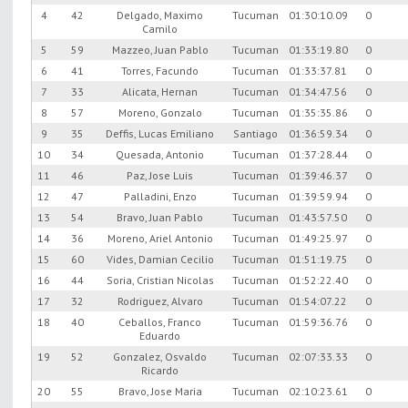
4
42
Delgado, Maximo
Tucuman
01:30:10.09
0
Camilo
5
59
Mazzeo, Juan Pablo
Tucuman
01:33:19.80
0
6
41
Torres, Facundo
Tucuman
01:33:37.81
0
7
33
Alicata, Hernan
Tucuman
01:34:47.56
0
8
57
Moreno, Gonzalo
Tucuman
01:35:35.86
0
9
35
Deffis, Lucas Emiliano
Santiago
01:36:59.34
0
10
34
Quesada, Antonio
Tucuman
01:37:28.44
0
11
46
Paz, Jose Luis
Tucuman
01:39:46.37
0
12
47
Palladini, Enzo
Tucuman
01:39:59.94
0
13
54
Bravo, Juan Pablo
Tucuman
01:43:57.50
0
14
36
Moreno, Ariel Antonio
Tucuman
01:49:25.97
0
15
60
Vides, Damian Cecilio
Tucuman
01:51:19.75
0
16
44
Soria, Cristian Nicolas
Tucuman
01:52:22.40
0
17
32
Rodriguez, Alvaro
Tucuman
01:54:07.22
0
18
40
Ceballos, Franco
Tucuman
01:59:36.76
0
Eduardo
19
52
Gonzalez, Osvaldo
Tucuman
02:07:33.33
0
Ricardo
20
55
Bravo, Jose Maria
Tucuman
02:10:23.61
0