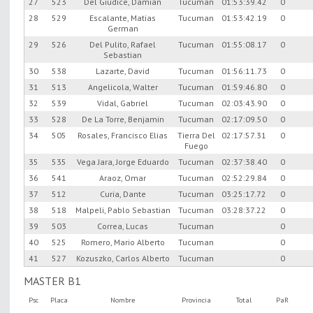
27
523
Del Giudice, Damian
Tucuman
01:53:39.42
0
28
529
Escalante, Matias
Tucuman
01:53:42.19
0
German
29
526
Del Pulito, Rafael
Tucuman
01:55:08.17
0
Sebastian
30
538
Lazarte, David
Tucuman
01:56:11.73
0
31
513
Angelicola, Walter
Tucuman
01:59:46.80
0
32
539
Vidal, Gabriel
Tucuman
02:03:43.90
0
33
528
De La Torre, Benjamin
Tucuman
02:17:09.50
0
34
505
Rosales, Francisco Elias
Tierra Del
02:17:57.31
0
Fuego
35
535
Vega Jara, Jorge Eduardo
Tucuman
02:37:38.40
0
36
541
Araoz, Omar
Tucuman
02:52:29.84
0
37
512
Curia, Dante
Tucuman
03:25:17.72
0
38
518
Malpeli, Pablo Sebastian
Tucuman
03:28:37.22
0
39
503
Correa, Lucas
Tucuman
0
40
525
Romero, Mario Alberto
Tucuman
0
41
527
Kozuszko, Carlos Alberto
Tucuman
0
MASTER B1
Psc
Placa
Nombre
Provincia
Total
PaR