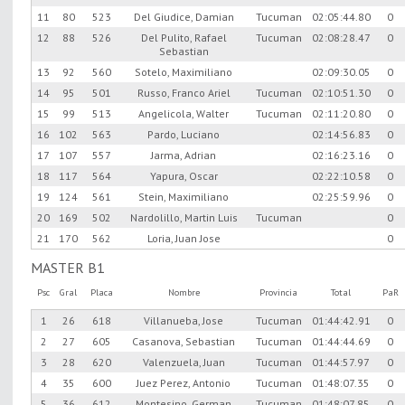
11
80
523
Del Giudice, Damian
Tucuman
02:05:44.80
0
12
88
526
Del Pulito, Rafael
Tucuman
02:08:28.47
0
Sebastian
13
92
560
Sotelo, Maximiliano
02:09:30.05
0
14
95
501
Russo, Franco Ariel
Tucuman
02:10:51.30
0
15
99
513
Angelicola, Walter
Tucuman
02:11:20.80
0
16
102
563
Pardo, Luciano
02:14:56.83
0
17
107
557
Jarma, Adrian
02:16:23.16
0
18
117
564
Yapura, Oscar
02:22:10.58
0
19
124
561
Stein, Maximiliano
02:25:59.96
0
20
169
502
Nardolillo, Martin Luis
Tucuman
0
21
170
562
Loria, Juan Jose
0
MASTER B1
Psc
Gral
Placa
Nombre
Provincia
Total
PaR
1
26
618
Villanueba, Jose
Tucuman
01:44:42.91
0
2
27
605
Casanova, Sebastian
Tucuman
01:44:44.69
0
3
28
620
Valenzuela, Juan
Tucuman
01:44:57.97
0
4
35
600
Juez Perez, Antonio
Tucuman
01:48:07.35
0
5
36
612
Montesino, German
Tucuman
01:48:07.85
0