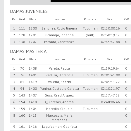
DAMAS JUVENILES
Psc
Gral
Placa
Nombre
Provincia
Total
PaR
1
111
1200
Sanchez, Rocio Jimena
Tucuman
02:20:00.16
0
2
128
1201
Gramajo, Iohanna
(null)
02:30:59.52
0
3
138
1202
Estrada, Constanza
02:45:42.88
0
DAMAS MASTER A
Psc
Gral
Placa
Nombre
Provincia
Total
PaR
1
70
1408
Varela, Paula
01:59:19.64
0
2
76
1401
Padilla, Florencia
Tucuman
02:01:45.00
0
3
81
1419
Valeria, Bocchi
02:05:51.27
0
4
94
1400
Yanina, Custodio Carella
Tucuman
02:10:21.97
0
5
143
1407
Susy, Reed Arquez
02:57:47.68
0
6
154
1418
Quinteros, Andrea
03:48:06.46
0
7
159
1404
Heredia, Claudia
Tucuman
0
8
160
1415
Marcoccia, Maria
0
Mercedes
9
161
1416
Leguizamon, Gabriela
0