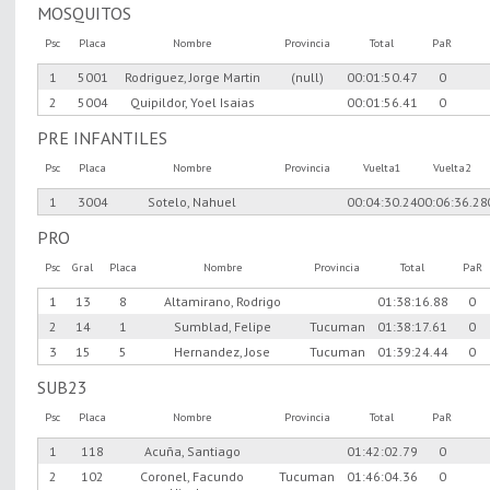
MOSQUITOS
Psc
Placa
Nombre
Provincia
Total
PaR
1
5001
Rodriguez, Jorge Martin
(null)
00:01:50.47
0
2
5004
Quipildor, Yoel Isaias
00:01:56.41
0
PRE INFANTILES
Psc
Placa
Nombre
Provincia
Vuelta1
Vuelta2
1
3004
Sotelo, Nahuel
00:04:30.24
00:06:36.28
PRO
Psc
Gral
Placa
Nombre
Provincia
Total
PaR
1
13
8
Altamirano, Rodrigo
01:38:16.88
0
2
14
1
Sumblad, Felipe
Tucuman
01:38:17.61
0
3
15
5
Hernandez, Jose
Tucuman
01:39:24.44
0
SUB23
Psc
Placa
Nombre
Provincia
Total
PaR
1
118
Acuña, Santiago
01:42:02.79
0
2
102
Coronel, Facundo
Tucuman
01:46:04.36
0