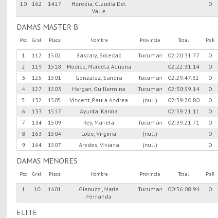
10
162
1417
Heredia, Claudia Del
0
Valle
DAMAS MASTER B
Psc
Gral
Placa
Nombre
Provincia
Total
PaR
1
112
1502
Bascary, Soledad
Tucuman
02:20:31.77
0
2
119
1518
Modica, Marcela Adriana
02:22:31.14
0
3
125
1501
Gonzalez, Sandra
Tucuman
02:29:47.32
0
4
127
1503
Horgan, Guillermina
Tucuman
02:30:59.14
0
5
132
1505
Vincent, Paula Andrea
(null)
02:39:20.80
0
6
133
1517
Ayunta, Karina
02:39:21.11
0
7
134
1509
Rey, Mariela
Tucuman
02:39:21.71
0
8
163
1504
Lobo, Virginia
(null)
0
9
164
1507
Aredes, Viviana
(null)
0
DAMAS MENORES
Psc
Gral
Placa
Nombre
Provincia
Total
PaR
1
10
1601
Gianuzzi, Maria
Tucuman
00:36:08.94
0
Fernanda
ELITE