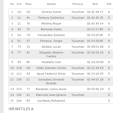
Psc
Gral
Placa
Nombre
Provincia
Total
PaR
1
20
56
Olveira, David
Tucuman
01:42:44.72
0
2
21
45
Pereyra, Guillermo
Tucuman
01:42:45.02
0
3
22
76
Medina, Roque
01:42:45.54
0
4
43
75
Bormida, Pedro
01:51:57.89
0
5
54
70
Fernandez, Esteban
01:54:07.05
0
6
55
37
Ferreyra , Sergio
Tucuman
01:54:30.85
0
7
73
31
Abdala, Lucas
Tucuman
02:00:52.68
0
8
77
42
Delgado, Maximo
Tucuman
02:01:54.19
0
Camilo
9
93
85
Villafañe, Ivan
02:10:20.00
0
10
120
60
Vides, Damian Cecilio
Tucuman
02:22:44.69
0
11
121
43
Apud, Federico Omar
Tucuman
02:24:16.93
0
12
136
52
Gonzalez, Osvaldo
Tucuman
02:44:55.18
0
Ricardo
13
153
77
Barabani, Carlos Javier
03:33:05.10
0
14
165
61
Marcuzzi, Juan Ignacio
Tucuman
0
15
166
83
Isa Maza, Mohamed
0
INFANTILES A