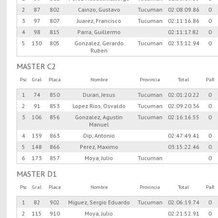
2
87
802
Cainzo, Gustavo
Tucuman
02:08:09.86
0
3
97
807
Juarez, Francisco
Tucuman
02:11:16.86
0
4
98
815
Parra, Guillermo
02:11:17.82
0
5
130
805
Gonzalez, Gerardo
Tucuman
02:33:12.94
0
Ruben
MASTER C2
Psc
Gral
Placa
Nombre
Provincia
Total
PaR
1
74
850
Duran, Jesus
Tucuman
02:01:20.22
0
2
91
853
Lopez Rios, Osvaldo
Tucuman
02:09:20.36
0
3
106
856
Gonzalez, Agustin
Tucuman
02:16:16.55
0
Manuel
4
139
863
Dip, Antonio
02:47:49.41
0
5
148
866
Perez, Maximo
03:15:22.46
0
6
173
857
Moya, Julio
Tucuman
0
MASTER D1
Psc
Gral
Placa
Nombre
Provincia
Total
PaR
1
82
902
Miguez, Sergio Eduardo
Tucuman
02:06:19.74
0
2
115
910
Moya, Julio
02:21:52.91
0