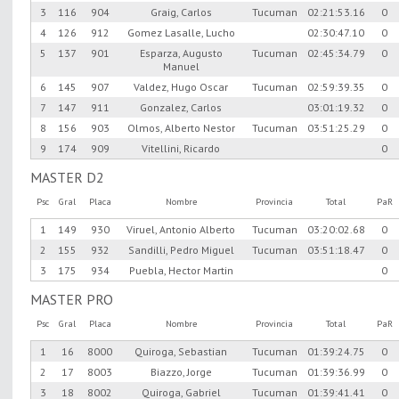
3
116
904
Graig, Carlos
Tucuman
02:21:53.16
0
4
126
912
Gomez Lasalle, Lucho
02:30:47.10
0
5
137
901
Esparza, Augusto
Tucuman
02:45:34.79
0
Manuel
6
145
907
Valdez, Hugo Oscar
Tucuman
02:59:39.35
0
7
147
911
Gonzalez, Carlos
03:01:19.32
0
8
156
903
Olmos, Alberto Nestor
Tucuman
03:51:25.29
0
9
174
909
Vitellini, Ricardo
0
MASTER D2
Psc
Gral
Placa
Nombre
Provincia
Total
PaR
1
149
930
Viruel, Antonio Alberto
Tucuman
03:20:02.68
0
2
155
932
Sandilli, Pedro Miguel
Tucuman
03:51:18.47
0
3
175
934
Puebla, Hector Martin
0
MASTER PRO
Psc
Gral
Placa
Nombre
Provincia
Total
PaR
1
16
8000
Quiroga, Sebastian
Tucuman
01:39:24.75
0
2
17
8003
Biazzo, Jorge
Tucuman
01:39:36.99
0
3
18
8002
Quiroga, Gabriel
Tucuman
01:39:41.41
0