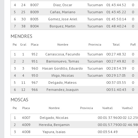
4
24
8007
Diaz, Oscar
Tucuman
01:43:44.52
0
5
25
8009
Cañas, Mariano
Tucuman
01:43:45.22
0
6
30
8005
Gomez, Jose Ariel
Tucuman
01:45:50.14
0
7
38
8004
Borquez, Martin
Tucuman
01:48:40.24
0
MENORES
Psc
Gral
Placa
Nombre
Provincia
Total
PaR
1
1
952
Carrascosa, Facundo
Tucuman
00:27:48.32
0
2
2
951
Barrionuevo, Tomas
Tucuman
00:27:49.82
0
3
3
960
Hasan Gordillo, Eduardo
Tucuman
00:28:54.39
0
4
4
950
Iñigo, Nicolas
Tucuman
00:29:17.05
0
5
11
967
Delgado, Mateos
00:37:03.55
0
6
12
966
Fernandez, Joaquin
00:51:40.43
0
MOSCAS
Psc
Placa
Nombre
Provincia
Vuelta1
Vuelta2
1
4007
Delgado, Nicolas
00:01:37.96
00:02:12.25
2
4009
Heredia, Benjamin
00:01:57.79
00:02:46.98
3
4008
Yapura, Isaias
00:03:54.49