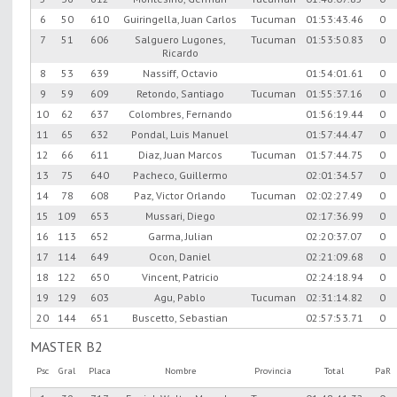
6
50
610
Guiringella, Juan Carlos
Tucuman
01:53:43.46
0
7
51
606
Salguero Lugones,
Tucuman
01:53:50.83
0
Ricardo
8
53
639
Nassiff, Octavio
01:54:01.61
0
9
59
609
Retondo, Santiago
Tucuman
01:55:37.16
0
10
62
637
Colombres, Fernando
01:56:19.44
0
11
65
632
Pondal, Luis Manuel
01:57:44.47
0
12
66
611
Diaz, Juan Marcos
Tucuman
01:57:44.75
0
13
75
640
Pacheco, Guillermo
02:01:34.57
0
14
78
608
Paz, Victor Orlando
Tucuman
02:02:27.49
0
15
109
653
Mussari, Diego
02:17:36.99
0
16
113
652
Garma, Julian
02:20:37.07
0
17
114
649
Ocon, Daniel
02:21:09.68
0
18
122
650
Vincent, Patricio
02:24:18.94
0
19
129
603
Agu, Pablo
Tucuman
02:31:14.82
0
20
144
651
Buscetto, Sebastian
02:57:53.71
0
MASTER B2
Psc
Gral
Placa
Nombre
Provincia
Total
PaR