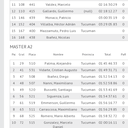
11
108
441
Valdez, Marcelo
02:16:30.29
0
12
110
415
Gallardo, Guillermo
(null)
02:18:12.27
0
13
146
439
Monaco, Patricio
03:00:35.19
0
14
152
404
Villalba, Héctor Adrián
Tucuman
03:29:05.83
0
15
167
400
Mazzamuto, Pedro Luis
Tucuman
0
16
168
438
Ibañez, Nicolas
0
MASTER A2
Psc
Gral
Placa
Nombre
Provincia
Total
PaR
1
29
510
Palma, Alejandro
Tucuman
01:45:46.33
0
2
41
531
Vidarte, Cristian Augusto
Tucuman
01:49:31.71
0
3
47
508
Ibañez, Diego
Tucuman
01:52:54.13
0
4
48
507
Nanni, Maximiliano
Tucuman
01:52:58.86
0
5
49
520
Bussetti, Santiago
Tucuman
01:53:41.69
0
6
56
521
Siguenza, Luis
Tucuman
01:54:37.61
0
7
61
519
Emmerson, Guillermo
Tucuman
01:56:16.77
0
8
63
511
Carrascosa, Maximiliano
Tucuman
01:56:29.85
0
9
68
525
Romero, Mario Alberto
Tucuman
01:58:32.72
0
10
72
515
Gonzalez, Marcelo
Tucuman
02:00:16.11
0
Daniel