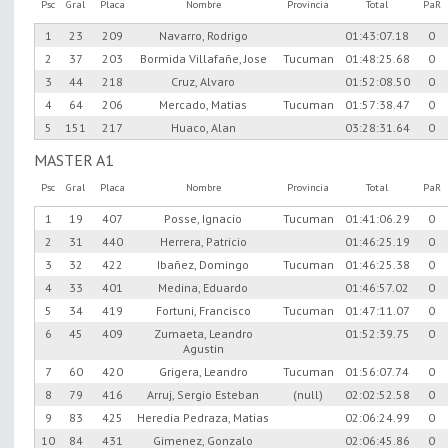
Psc
Gral
Placa
Nombre
Provincia
Total
PaR
1
23
209
Navarro, Rodrigo
01:43:07.18
0
2
37
203
Bormida Villafañe, Jose
Tucuman
01:48:25.68
0
3
44
218
Cruz, Alvaro
01:52:08.50
0
4
64
206
Mercado, Matias
Tucuman
01:57:38.47
0
5
151
217
Huaco, Alan
03:28:31.64
0
MASTER A1
Psc
Gral
Placa
Nombre
Provincia
Total
PaR
1
19
407
Posse, Ignacio
Tucuman
01:41:06.29
0
2
31
440
Herrera, Patricio
01:46:25.19
0
3
32
422
Ibañez, Domingo
Tucuman
01:46:25.38
0
4
33
401
Medina, Eduardo
01:46:57.02
0
5
34
419
Fortuni, Francisco
Tucuman
01:47:11.07
0
6
45
409
Zumaeta, Leandro
01:52:39.75
0
Agustin
7
60
420
Grigera, Leandro
Tucuman
01:56:07.74
0
8
79
416
Arruj, Sergio Esteban
(null)
02:02:52.58
0
9
83
425
Heredia Pedraza, Matias
02:06:24.99
0
10
84
431
Gimenez, Gonzalo
02:06:45.86
0