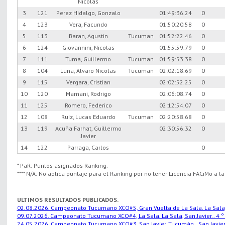
Nicolas
3
121
Perez Hidalgo, Gonzalo
01:49:36.24
0
4
123
Vera, Facundo
01:50:20.58
0
5
113
Baran, Agustin
Tucuman
01:52:22.46
0
6
124
Giovannini, Nicolas
01:55:59.79
0
7
111
Tuma, Guillermo
Tucuman
01:59:53.38
0
8
104
Luna, Alvaro Nicolas
Tucuman
02:02:18.69
0
9
115
Vergara, Cristian
02:02:52.25
0
10
120
Mamani, Rodrigo
02:06:08.74
0
11
125
Romero, Federico
02:12:54.07
0
12
108
Ruiz, Lucas Eduardo
Tucuman
02:20:58.68
0
13
119
Acuña Farhat, Guillermo
02:30:56.32
0
Javier
14
122
Parraga, Carlos
0
* PaR: Puntos asignados Ranking.
**** N/A: No aplica puntaje para el Ranking por no tener Licencia FACiMo a l
ULTIMOS RESULTADOS PUBLICADOS.
02.08.2026. Campeonato Tucumano XCO#5, Gran Vuelta de La Sala. La Sala, S
09.07.2026. Campeonato Tucumano XCO#4, La Sala. La Sala, San Javier.. 4 °
24.05.2026. Campeonato Tucumano XCO#3, San Javier, Tucumán.. San Javier,