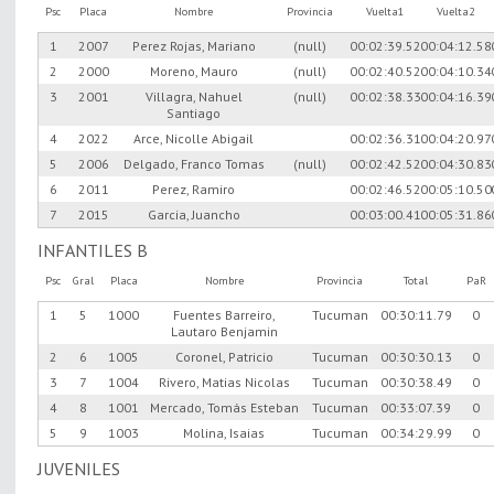
Psc
Placa
Nombre
Provincia
Vuelta1
Vuelta2
1
2007
Perez Rojas, Mariano
(null)
00:02:39.52
00:04:12.58
2
2000
Moreno, Mauro
(null)
00:02:40.52
00:04:10.34
3
2001
Villagra, Nahuel
(null)
00:02:38.33
00:04:16.39
Santiago
4
2022
Arce, Nicolle Abigail
00:02:36.31
00:04:20.97
5
2006
Delgado, Franco Tomas
(null)
00:02:42.52
00:04:30.83
6
2011
Perez, Ramiro
00:02:46.52
00:05:10.50
7
2015
Garcia, Juancho
00:03:00.41
00:05:31.86
INFANTILES B
Psc
Gral
Placa
Nombre
Provincia
Total
PaR
1
5
1000
Fuentes Barreiro,
Tucuman
00:30:11.79
0
Lautaro Benjamin
2
6
1005
Coronel, Patricio
Tucuman
00:30:30.13
0
3
7
1004
Rivero, Matias Nicolas
Tucuman
00:30:38.49
0
4
8
1001
Mercado, Tomás Esteban
Tucuman
00:33:07.39
0
5
9
1003
Molina, Isaias
Tucuman
00:34:29.99
0
JUVENILES