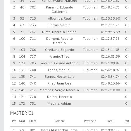
1
39
717
Fanjul, Walter Marcelo
Tucuman
01:48:41.32
0
2
40
702
Paramo, Eduardo
Tucuman
01:48:54.75
0
Guillermo
3
52
713
Albornoz, Raul
Tucuman
01:53:53.60
0
4
67
733
Borras, Sergio
01:57:55.25
0
5
71
742
Nieto, Marcelo Fabian
01:59:53.39
0
6
100
711
Dumont, Roberto
Tucuman
02:12:57.96
0
Marcelo
7
103
706
Orellana, Edgardo
Tucuman
02:15:11.05
0
8
104
727
Araujo, Tirso
02:16:05.39
0
9
123
703
Rocchio, Cosme Antonio
Tucuman
02:25:09.82
0
10
131
708
Lopez, Manuel
Tucuman
02:34:58.97
0
11
135
741
Barros, Hector Luis
02:43:54.74
0
12
140
740
Krieg, Juan Jose
02:49:13.66
0
13
141
712
Martinez, Sergio Marcelo
Tucuman
02:52:50.00
0
14
171
728
Delani, Marcelo
0
15
172
731
Medina, Adrian
0
MASTER C1
Psc
Gral
Placa
Nombre
Provincia
Total
PaR
1
69
801
Perez Musacchia, Jorge
Tucuman
01:59:07.89
0