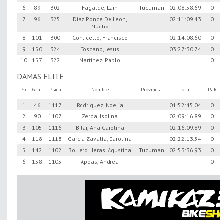
6
89
302
Fagalde, Lain
Tucuman
02:08:58.69
0
7
96
325
Diaz Ponce De Leon,
02:11:09.43
0
Nacho
8
101
300
Conticello, Francisco
02:14:08.60
0
9
150
324
Toscano, Jesus
03:27:30.74
0
10
157
322
Martinez, Pablo
0
DAMAS ELITE
Psc
Gral
Placa
Nombre
Provincia
Total
PaR
1
46
1117
Rodriguez, Noelia
01:52:45.04
0
2
90
1107
Zerda, Isolina
02:09:16.89
0
3
105
1116
Bitar, Ana Carolina
02:16:09.89
0
4
118
1118
Garcia Zavalia, Carolina
02:22:13.54
0
5
142
1102
Bollero Heras, Agustina
Tucuman
02:53:36.93
0
6
158
1105
Appas, Andrea
0