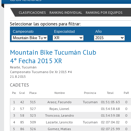
CLASIFICACIONES
RANKING INDIVIDUAL
RANKING POR EQUIPOS
Seleccionar las opciones para filtrar:
Campeonato
Especialidad
Año
Mountain Bike Tucumán Club
4° Fecha 2015 XR
Rearte, Tucumán
Campeonato Tucumano De Xr 2015 #4
21.8.2015
CADETES
Psc
Gral
Placa
Nombre
Provincia
Total
PaR
1
42
315
Araoz, Facundo
Tucuman
01:51:05.63
0
2
57
327
Rojas, Lionel
01:54:58.68
0
3
58
323
Troncoso, Leandro
01:54:59.08
0
4
85
309
Lazarte, Leoncito
Tucuman
02:07:04.02
0
5
86
326
Gomez, Matias
02:07:25.99
0